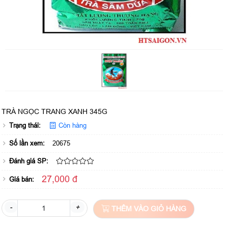
TRÀ NGỌC TRANG XANH 345G
Trạng thái:
Còn hàng
Số lần xem:
20675
Đánh giá SP:
27,000 đ
Giá bán:
-
+
THÊM VÀO GIỎ HÀNG