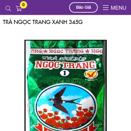
0
Sản phẩm
TRÀ NGỌC TRANG XANH 345G
Báo Giá
MENU
TRÀ NGỌC TRANG XANH 345G