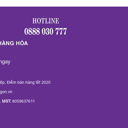
ngay
iệp, Điểm bán hàng tết 2020
gon.vn
,
MST:
8059637611