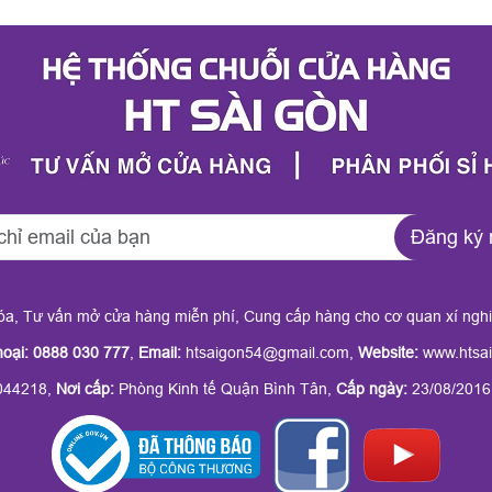
Đăng ký 
hóa, Tư vấn mở cửa hàng miễn phí, Cung cấp hàng cho cơ quan xí ngh
hoại: 0888 030 777
,
Email:
htsaigon54@gmail.com,
Website:
www.htsai
44218,
Nơi cấp:
Phòng Kinh tế Quận Bình Tân,
Cấp ngày:
23/08/2016