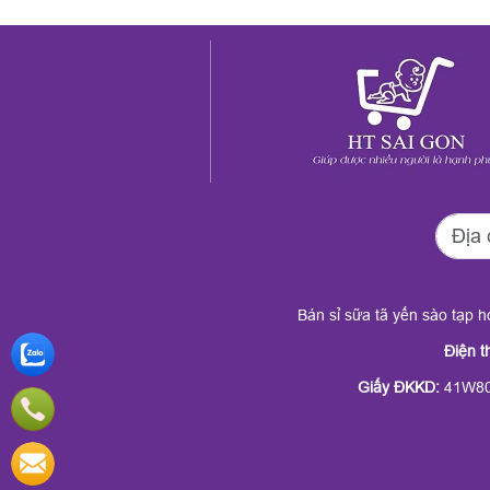
Bán sỉ sữa tã yến sào tạp 
Điện t
Giấy ĐKKD
:
41W80