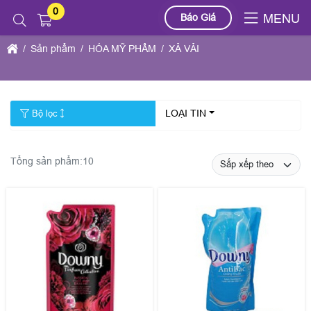
0
Báo Giá
MENU
XẢ VẢI
Sản phẩm
HÓA MỸ PHẨM
XẢ VẢI
LOẠI TIN
Bộ lọc
Tổng sản phẩm:
10