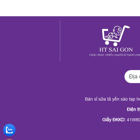
Bán sỉ sữa tã yến sào tạp 
Điện t
Giấy ĐKKD
:
41W80