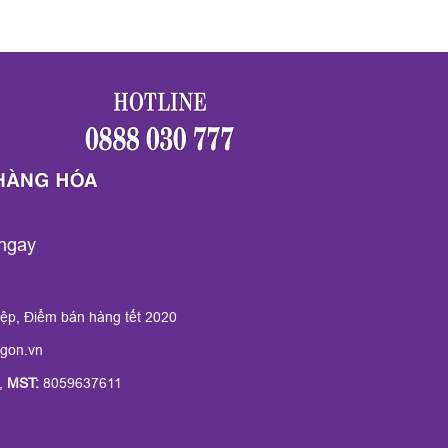
ngay
iệp, Điểm bán hàng tết 2020
gon.vn
,
MST:
8059637611