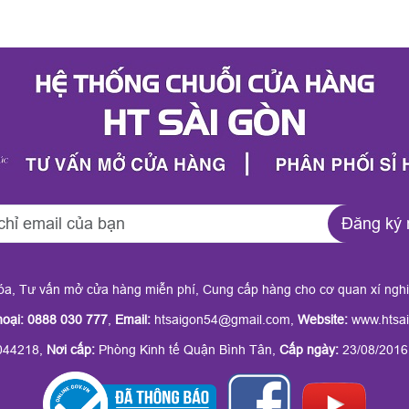
Đăng ký 
hóa, Tư vấn mở cửa hàng miễn phí, Cung cấp hàng cho cơ quan xí ngh
hoại: 0888 030 777
,
Email:
htsaigon54@gmail.com,
Website:
www.htsai
44218,
Nơi cấp:
Phòng Kinh tế Quận Bình Tân,
Cấp ngày:
23/08/2016