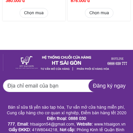
380.000 đ
876.000 đ
Chọn mua
Chọn mua
Đăng ký ngay
Bán sỉ sữa tã yến sào tạp hóa, Tư vấn mở cửa hàng miễn phí,
Cung cấp hàng cho cơ quan xí nghiệp, Điểm bán hàng tết 2020
Điện thoại: 0888 030
777
,
Email:
htsaigon54@gmail.com,
Website:
www.htsaigon.vn
Giấy ĐKKD
:
41W8044218,
Nơi cấp:
Phòng Kinh tế Quận Bình