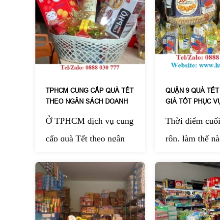
TPHCM CUNG CẤP QUÀ TẾT
QUẬN 9 QUÀ TẾT
THEO NGÂN SÁCH DOANH
GIÁ TỐT PHỤC V
NGHIỆP
Ở TPHCM dịch vụ cung
Thời điểm cuố
cấp quà Tết theo ngân
rộn, làm thế nà
sách doanh nghiệp của
chuẩn bị nhữn
HT Sài Gòn đang được
thật chỉn chu đ
nhiều công ty tin chọn
người thân, bạ
mỗi dịp cuối năm. Đến
tác? HT Sài G