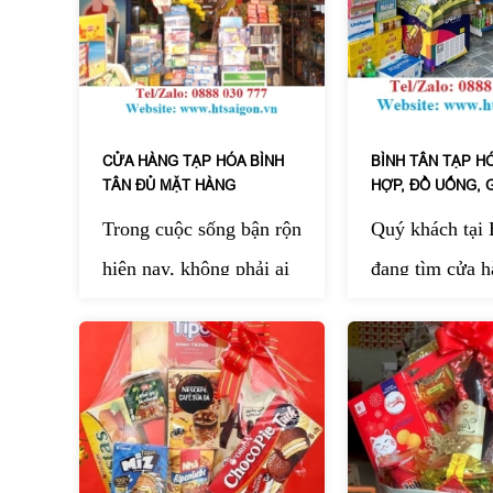
với HT Sài Gòn doanh
đến dịch vụ qu
nghiệp có thể đặt trọn
Tết trọn gói gi
gói theo mức chi phí
vụ tận nơi. Tại
mong muốn mà vẫn đảm
khách dễ dàng
CỬA HÀNG TẠP HÓA BÌNH
BÌNH TÂN TẠP H
bảo tính sang trọng,
được giỏ quà s
TÂN ĐỦ MẶT HÀNG
HỢP, ĐỒ UỐNG, G
đồng bộ và ý nghĩa.
trọng, ý nghĩa
Trong cuộc sống bận rộn
Quý khách tại
Dịch vụ này không chỉ
cần tốn công đi
hiện nay, không phải ai
đang tìm cửa h
giúp tiết kiệm ngân sách
sắp xếp từng m
cũng có thời gian ghé
h
óa
t
ổng
h
ợp –
mà còn thể hiện sự
cả được chuẩn 
chợ mỗi ngày.
T
ạp hoá
cung cấp thực
chuyên nghiệp, tinh tế
khâu chọn sản
Bình Tân ra đời để
uống, gia vị, h
trong cách doanh nghiệp
đóng gói đến g
mang đến một điểm mua
dùng chất lượng
tri ân nhân viên và đối
nơi.
sắm tiện lợi, nhanh
giao tận nơi n
tác.