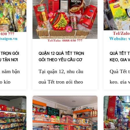
 TRỌN GÓI
QUẬN 12 QUÀ TẾT TRỌN
QUÀ TẾT 
Ụ TẬN NƠI
GÓI THEO YÊU CẦU CƠ
KẸO, GIA 
QUAN DOANH NGHIỆP
i năm bận
Tại quận 12, nhu cầu
Quà Tết t
o kịp
quà Tết trọn gói theo
kẹo, gia 
g món quà
yêu cầu cơ quan doanh
đang trở 
ể gửi tặng
nghiệp ngày càng tăng
hàng đầu
n bè, đối
cao khi các đơn vị muốn
doanh ngh
òn mang
gửi lời tri ân ý nghĩa
đình mỗi 