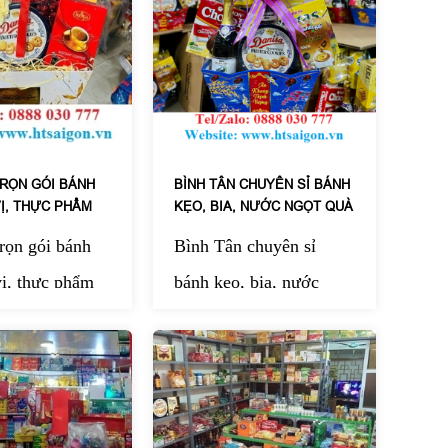
TRỌN GÓI BÁNH
BÌNH TÂN CHUYÊN SỈ BÁNH
VỊ, THỰC PHẨM
KẸO, BIA, NƯỚC NGỌT QUÀ
TẾT CUỐI NĂM
rọn gói bánh
Bình Tân chuyên sỉ
vị, thực phẩm
bánh kẹo, bia, nước
thành lựa chọn
ngọt, quà Tết cuối năm
 của nhiều
là địa điểm được nhiều
iệp và gia
tiểu thương, doanh
dịp xuân về.
nghiệp và đại lý lựa