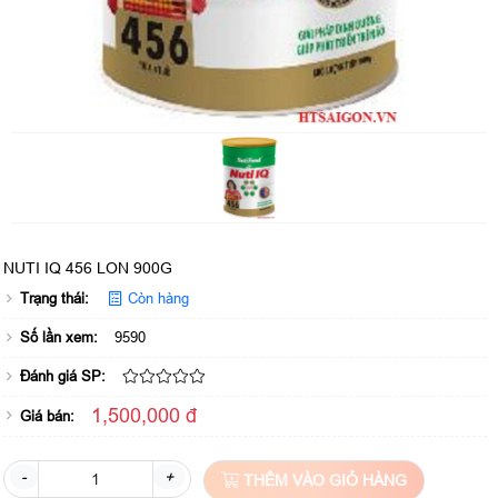
NUTI IQ 456 LON 900G
Trạng thái:
Còn hàng
Số lần xem:
9590
Đánh giá SP:
1,500,000 đ
Giá bán:
-
+
THÊM VÀO GIỎ HÀNG