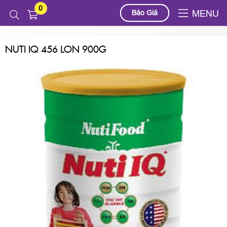
0
Sản phẩm
SỮA BỘT
NUTIFOOD
NUTI IQ
Báo Giá
MENU
NUTI IQ 456 LON 900G
NUTI IQ 456 LON 900G