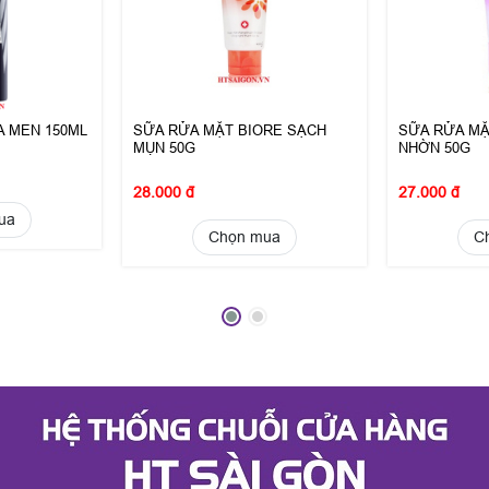
A MEN 150ML
SỮA RỬA MẶT BIORE SẠCH
SỮA RỬA MẶ
MỤN 50G
NHỜN 50G
28.000 đ
27.000 đ
ua
Chọn mua
C