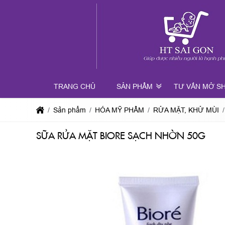
TRANG CHỦ
SẢN PHẨM
TƯ VẤN MỞ S
Sản phẩm
HÓA MỸ PHẨM
RỬA MẶT, KHỬ MÙI
SỮA RỬA MẶT BIORE SẠCH NHỜN 50G