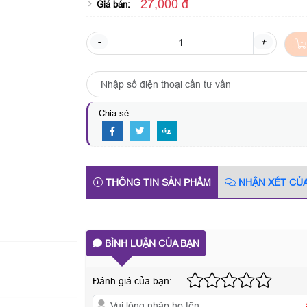
27,000 đ
Giá bán:
-
+
Chia sẻ:
THÔNG TIN SẢN PHẨM
NHẬN XÉT CỦ
BÌNH LUẬN CỦA BẠN
Đánh giá của bạn: