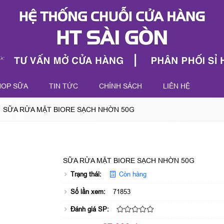
HOP SỮA
TIN TỨC
CHÍNH SÁCH
LIÊN HỆ
SỮA RỬA MẶT BIORE SẠCH NHỜN 50G
SỮA RỬA MẶT BIORE SẠCH NHỜN 50G
Trạng thái:
Còn hàng
Số lần xem:
71853
Đánh giá SP: