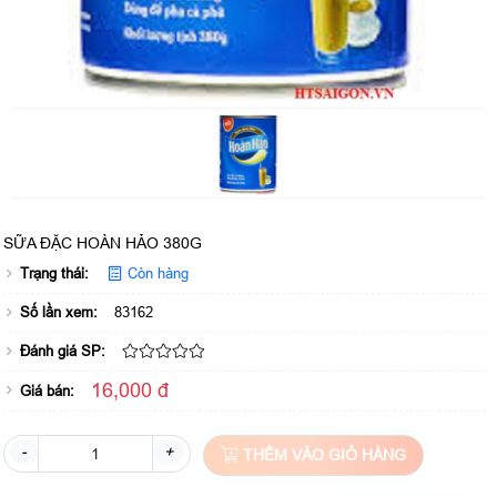
SỮA ĐẶC HOÀN HẢO 380G
Trạng thái:
Còn hàng
Số lần xem:
83162
Đánh giá SP:
16,000 đ
Giá bán:
-
+
THÊM VÀO GIỎ HÀNG