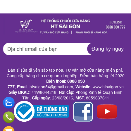
Đăng ký ngay
Bán sỉ sữa tã yến sào tạp hóa, Tư vấn mở cửa hàng miễn phí,
Cung cấp hàng cho cơ quan xí nghiệp, Điểm bán hàng tết 2020
Điện thoại: 0888 030
777
,
Email:
htsaigon54@gmail.com,
Website:
www.htsaigon.vn
Giấy ĐKKD
:
41W8044218,
Nơi cấp:
Phòng Kinh tế Quận Bình
Tân,
Cấp ngày:
23/08/2016,
MST:
8059637611