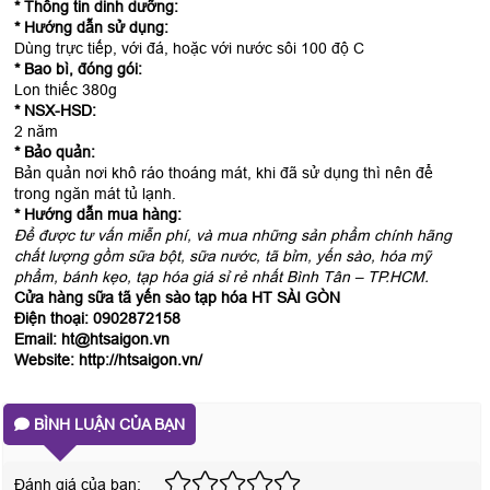
* Thông tin dinh dưỡng:
* Hướng dẫn sử dụng:
Dùng trực tiếp, với đá, hoặc với nước sôi 100 độ C
* Bao bì, đóng gói:
Lon thiếc 380g
* NSX-HSD:
2 năm
* Bảo quản:
Bản quản nơi khô ráo thoáng mát, khi đã sử dụng thì nên để
trong ngăn mát tủ lạnh.
* Hướng dẫn mua hàng:
Để được tư vấn miễn phí, và mua những sản phẩm chính hãng
chất lượng gồm sữa bột, sữa nước, tã bỉm, yến sào, hóa mỹ
phẩm, bánh kẹo, tạp hóa giá sỉ rẻ nhất Bình Tân – TP.HCM.
Cửa hàng sữa tã yến sào tạp hóa HT SÀI GÒN
Điện thoại: 0902872158
Email: ht@htsaigon.vn
Website: http://htsaigon.vn/
BÌNH LUẬN CỦA BẠN
Đánh giá của bạn: