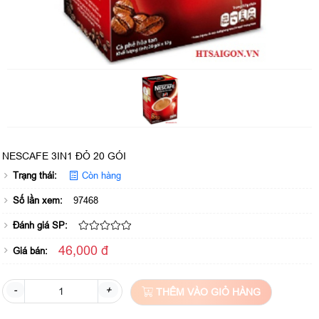
NESCAFE 3IN1 ĐỎ 20 GÓI
Trạng thái:
Còn hàng
Số lần xem:
97468
Đánh giá SP:
46,000 đ
Giá bán:
-
+
THÊM VÀO GIỎ HÀNG