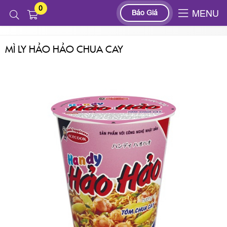
0
Sản phẩm
THỰC PHẨM, GIA VỊ
Báo Giá
MENU
MÌ LY HẢO HẢO CHUA CAY
MÌ LY HẢO HẢO CHUA CAY