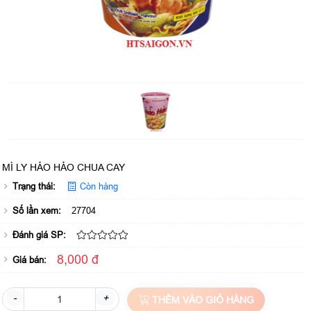
MÌ LY HẢO HẢO CHUA CAY
Trạng thái:
Còn hàng
Số lần xem:
27704
Đánh giá SP:
8,000 đ
Giá bán:
-
+
THÊM VÀO GIỎ HÀNG