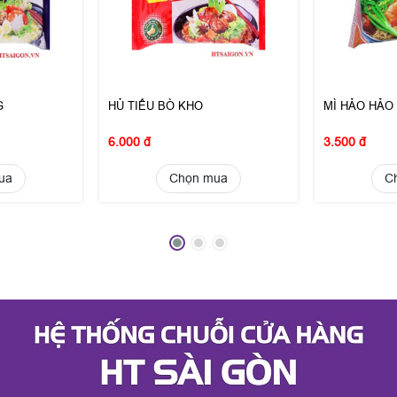
G
HỦ TIẾU BÒ KHO
MÌ HẢO HẢO
6.000 đ
3.500 đ
ua
Chọn mua
C