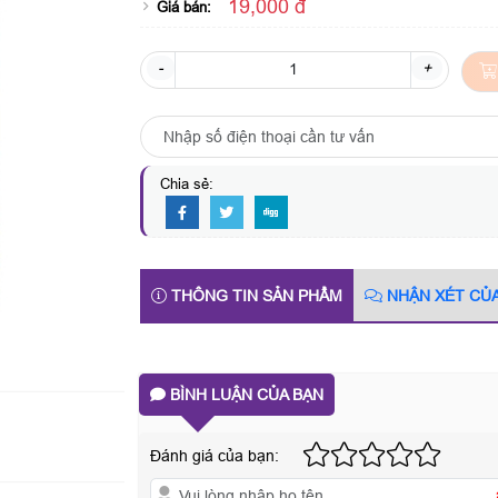
19,000 đ
Giá bán:
-
+
Chia sẻ:
THÔNG TIN SẢN PHẨM
NHẬN XÉT CỦ
BÌNH LUẬN CỦA BẠN
Đánh giá của bạn: