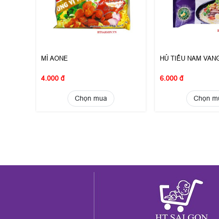
MÌ AONE
HỦ TIẾU NAM VAN
4.000 đ
6.000 đ
Chọn mua
Chọn m