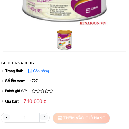
GLUCERNA 900G
Trạng thái:
Còn hàng
Số lần xem:
1727
Đánh giá SP:
710,000 đ
Giá bán:
-
+
THÊM VÀO GIỎ HÀNG