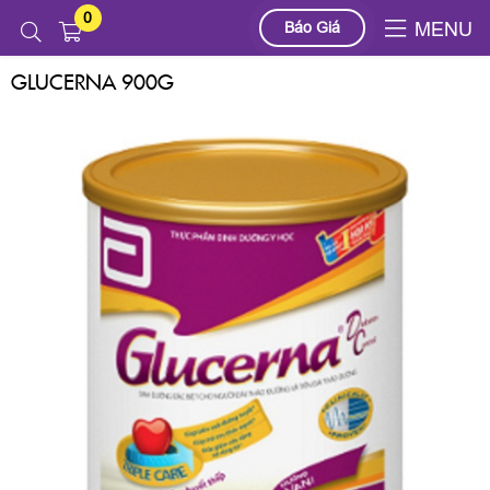
0
Sản phẩm
SỮA BỘT
ABBOTT
GLUCERNA 900G
Báo Giá
MENU
GLUCERNA 900G