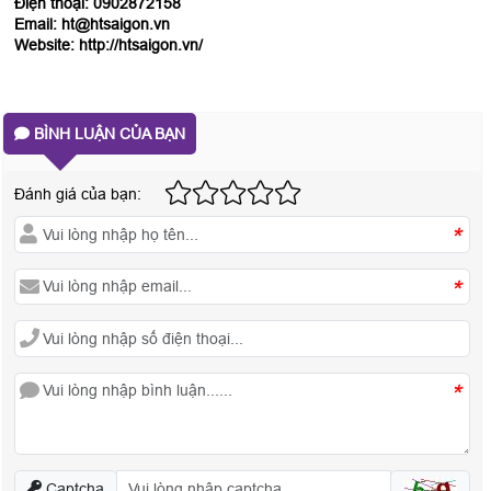
Điện thoại: 0902872158
Email: ht@htsaigon.vn
Website: http://htsaigon.vn/
BÌNH LUẬN CỦA BẠN
Đánh giá của bạn:
*
*
*
Captcha