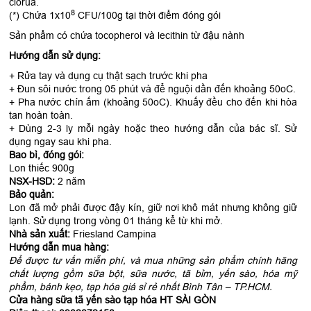
clorua.
8
(*) Chứa 1x10
CFU/100g tại thời điểm đóng gói
Sản phẩm có chứa tocopherol và lecithin từ đậu nành
Hướng dẫn sử dụng:
+ Rửa tay và dụng cụ thật sạch trước khi pha
+ Đun sôi nước trong 05 phút và để nguội dần đến khoảng 50oC.
+ Pha nước chín ấm (khoảng 50oC). Khuấy đều cho đến khi hòa
tan hoàn toàn.
+ Dùng 2-3 ly mỗi ngày hoặc theo hướng dẫn của bác sĩ. Sử
dụng ngay sau khi pha.
Bao bì, đóng gói:
Lon thiếc 900g
NSX-HSD:
2 năm
Bảo quản:
Lon đã mở phải được đậy kín, giữ nơi khô mát nhưng không giữ
lạnh. Sử dụng trong vòng 01 tháng kể từ khi mở.
Nhà sản xuất:
Friesland Campina
Hướng dẫn mua hàng:
Để được tư vấn miễn phí, và mua những sản phẩm chính hãng
chất lượng gồm sữa bột, sữa nước, tã bỉm, yến sào, hóa mỹ
phẩm, bánh kẹo, tạp hóa giá sỉ rẻ nhất Bình Tân – TP.HCM.
Cửa hàng sữa tã yến sào tạp hóa HT SÀI GÒN