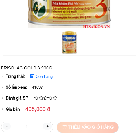
FRISOLAC GOLD 3 900G
Trạng thái:
Còn hàng
Số lần xem:
41697
Đánh giá SP:
405,000 đ
Giá bán:
-
+
THÊM VÀO GIỎ HÀNG