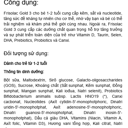
Công dụng:
Frisolac Gold 3 cho bé 1-2 tuổi cung cấp kẽm, sắt và nucleotide,
tăng sức đề kháng tự nhiên cho cơ thể, nhờ vậy bạn và bé có thể
trải nghiệm và khám phá thế giới cùng nhau. Ngoài ra, Frisolac
Gold 3 cung cấp các dưỡng chất quan trọng hỗ trợ tăng trưởng
và sự phát triển toàn diện của trẻ như Vitamin D, Taurin, Selen,
DHA, Prebiotics, Probiotics và Canxi.
Đối tượng sử dụng:
Dành cho trẻ từ 1-2 tuổi
Thông tin dinh dưỡng:
Bột sữa, Maltodextrin, Sirô glucose, Galacto-oligosaccharides
(GOS), Sucrose, Khoáng chất (Sắt sunphat, Kẽm sunphat, Đồng
sunphat, Mangan sunphat, Kali iođua, Natri selenit), Probiotics
Bifidobacterium animalis subsp. Lactis HNO19 (*), Canxi
cacbonat, Nucleotides (Axít cytidin-5'-monophotphoric, Dinatri
uridin-5'-monophotphat, Axít adenosine-5'-monophotphoric,
Dinatri guanosi-5'-monophotphat, Dinatri inosin-5'-
monophotphat), Dầu cá giàu DHA, Vitamins (Niacin, Vitamin A,
Axít folic, Vitamin D3), Hương vani tổng hợp, Kali citrat, Natri