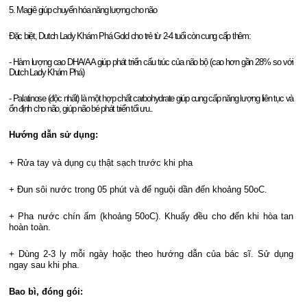
5. Magiê giúp chuyển hóa năng lượng cho não
Đặc biệt, Dutch Lady Khám Phá Gold cho trẻ từ 2-4 tuổi còn cung cấp thêm:
- Hàm lượng cao DHA/AA giúp phát triển cấu trúc của não bộ (cao hơn gần 28% so với
Dutch Lady Khám Phá)
- Palatinose (độc nhất) là một hợp chất carbohydrate giúp cung cấp năng lượng liên tục và
ổn định cho não, giúp não bé phát triển tối ưu.
.
Hướng dẫn sử dụng:
+ Rửa tay và dụng cụ thật sạch trước khi pha
+ Đun sôi nước trong 05 phút và để nguội dần đến khoảng 50oC.
+ Pha nước chín ấm (khoảng 50oC). Khuấy đều cho đến khi hòa tan
hoàn toàn.
+ Dùng 2-3 ly mỗi ngày hoặc theo hướng dẫn của bác sĩ. Sử dụng
ngay sau khi pha.
Bao bì, đóng gói: