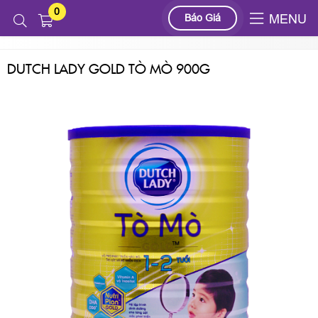
0
Sản phẩm
SỮA BỘT
DUTCH LADY
Báo Giá
MENU
DUTCH LADY GOLD TÒ MÒ 900G
DUTCH LADY GOLD TÒ MÒ 900G