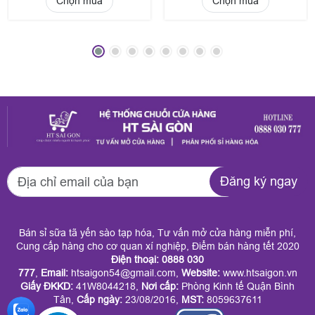
Chọn mua
Chọn mua
Đăng ký ngay
Bán sỉ sữa tã yến sào tạp hóa, Tư vấn mở cửa hàng miễn phí,
Cung cấp hàng cho cơ quan xí nghiệp, Điểm bán hàng tết 2020
Điện thoại: 0888 030
777
,
Email:
htsaigon54@gmail.com,
Website:
www.htsaigon.vn
Giấy ĐKKD
:
41W8044218,
Nơi cấp:
Phòng Kinh tế Quận Bình
Tân,
Cấp ngày:
23/08/2016,
MST:
8059637611