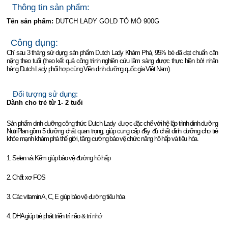
Thông tin sản phẩm:
Tên sản phẩm:
DUTCH LADY GOLD TÒ MÒ 900G
Công dụng:
Chỉ sau 3 tháng sử dụng sản phẩm Dutch Lady Khám Phá, 95% bé đã đạt chuẩn cân
nặng theo tuổi (theo kết quả công trình nghiên cứu lâm sàng được thực hiện bởi nhãn
hàng Dutch Lady phối hợp cùng Viện dinh dưỡng quốc gia Việt Nam).
Đối tượng sử dụng:
Dành cho trẻ từ 1- 2 tuổi
Sản phẩm dinh dưỡng công thức Dutch Lady được đặc chế với hệ lập trình dinh dưỡng
NutriPlan gồm 5 dưỡng chất quan trọng, giúp cung cấp đầy đủ chất dinh dưỡng cho trẻ
khỏe mạnh khám phá thế giới, tăng cường bảo vệ chức năng hô hấp và tiêu hóa.
1. Selen và Kẽm giúp bảo vệ đường hô hấp
2. Chất xơ FOS
3. Các vitamin A, C, E giúp bảo vệ đường tiêu hóa
4. DHA giúp trẻ phát triển trí não & trí nhớ