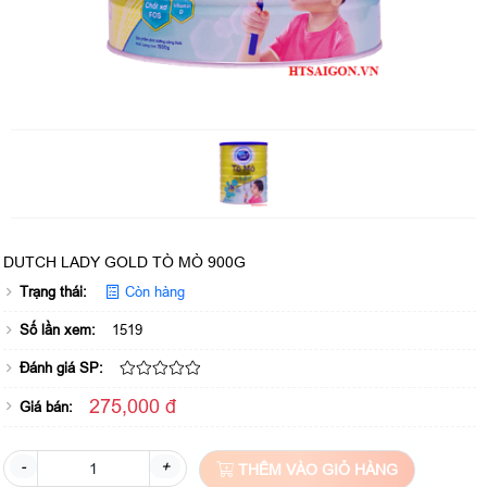
DUTCH LADY GOLD TÒ MÒ 900G
Trạng thái:
Còn hàng
Số lần xem:
1519
Đánh giá SP:
275,000 đ
Giá bán:
-
+
THÊM VÀO GIỎ HÀNG