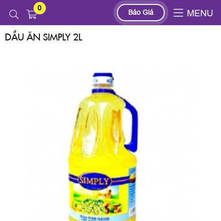
0
Sản phẩm
THỰC PHẨM, GIA VỊ
DẦU ĂN SIMPLY 2L
Báo Giá
MENU
DẦU ĂN SIMPLY 2L