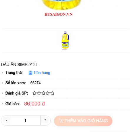
DẦU ĂN SIMPLY 2L
Trạng thái:
Còn hàng
Số lần xem:
66274
Đánh giá SP:
86,000 đ
Giá bán:
-
+
THÊM VÀO GIỎ HÀNG