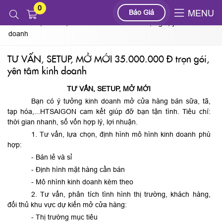
0
Tin tức
Báo Giá
MENU
TƯ VẤN, SETUP, MỞ MỚI 35.000.000 Đ trọn gói, yên tâm kinh
doanh
TƯ VẤN, SETUP, MỞ MỚI 35.000.000 Đ trọn gói,
yên tâm kinh doanh
TƯ VẤN, SETUP, MỞ MỚI
Bạn có ý tưởng kinh doanh mở cửa hàng bán sữa, tã,
tạp hóa,...HTSAIGON cam kết giúp đỡ bạn tận tình. Tiêu chí:
thời gian nhanh, số vốn hợp lý, lợi nhuận.
1. Tư vấn, lựa chọn, định hình mô hình kinh doanh phù
hợp:
- Bán lẻ và sỉ
- Định hình mặt hàng cần bán
- Mô nhình kinh doanh kèm theo
2. Tư vấn, phân tích tình hình thị trường, khách hàng,
đối thủ khu vực dự kiến mở cửa hàng:
- Thị trường mục tiêu