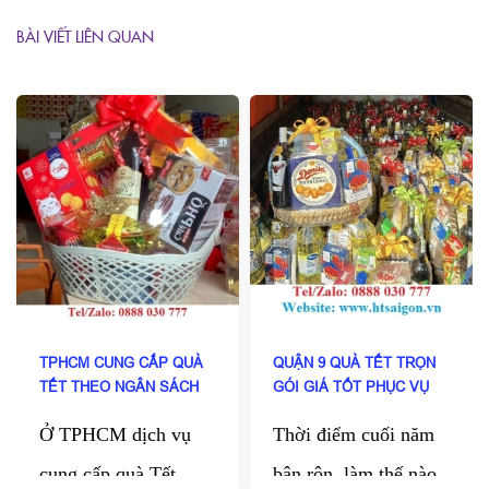
BÀI VIẾT LIÊN QUAN
TPHCM CUNG CẤP QUÀ
QUẬN 9 QUÀ TẾT TRỌN
TẾT THEO NGÂN SÁCH
GÓI GIÁ TỐT PHỤC VỤ
DOANH NGHIỆP
TẬN NƠI
Ở TPHCM dịch vụ
Thời điểm cuối năm
cung cấp quà Tết
bận rộn, làm thế nào