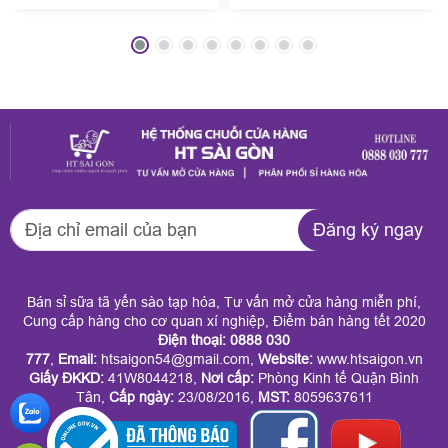
theo ngân sách doanh
kịp chuẩn bị những
nghiệp của HT Sài
món quà thật chỉn
Gòn đang được nhiều
chu để gửi tặng
công ty tin chọn mỗi
người thân, bạn bè,
dịp cuối năm. Đến
đối tác? HT Sài Gòn
với HT Sài Gòn
mang đến dịch vụ
Đăng ký ngay
doanh nghiệp có thể
quận 9 quà Tết trọn
đặt trọn gói theo mức
gói giá tốt phục vụ
Bán sỉ sữa tã yến sào tạp hóa, Tư vấn mở cửa hàng miễn phí,
chi phí mong muốn
tận nơi. Tại đây, quý
Cung cấp hàng cho cơ quan xí nghiệp, Điểm bán hàng tết 2020
Điện thoại: 0888 030
mà vẫn đảm bảo tính
khách dễ dàng chọn
777
,
Email:
htsaigon54@gmail.com,
Website:
www.htsaigon.vn
Giấy ĐKKD
:
41W8044218,
Nơi cấp:
Phòng Kinh tế Quận Bình
sang trọng, đồng bộ
được giỏ quà sang
Tân,
Cấp ngày:
23/08/2016,
MST:
8059637611
và ý nghĩa. Dịch vụ
trọng, ý nghĩa mà