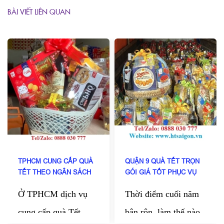
BÀI VIẾT LIÊN QUAN
TPHCM CUNG CẤP QUÀ
QUẬN 9 QUÀ TẾT TRỌN
TẾT THEO NGÂN SÁCH
GÓI GIÁ TỐT PHỤC VỤ
DOANH NGHIỆP
TẬN NƠI
Ở TPHCM dịch vụ
Thời điểm cuối năm
cung cấp quà Tết
bận rộn, làm thế nào