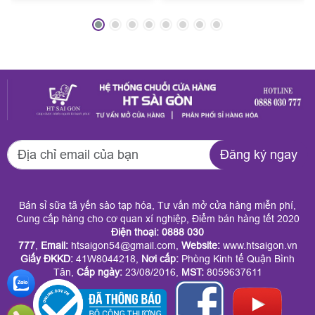
theo ngân sách doanh
kịp chuẩn bị những
nghiệp của HT Sài
món quà thật chỉn
Gòn đang được nhiều
chu để gửi tặng
công ty tin chọn mỗi
người thân, bạn bè,
dịp cuối năm. Đến
đối tác? HT Sài Gòn
với HT Sài Gòn
mang đến dịch vụ
Đăng ký ngay
doanh nghiệp có thể
quận 9 quà Tết trọn
đặt trọn gói theo mức
gói giá tốt phục vụ
Bán sỉ sữa tã yến sào tạp hóa, Tư vấn mở cửa hàng miễn phí,
chi phí mong muốn
tận nơi. Tại đây, quý
Cung cấp hàng cho cơ quan xí nghiệp, Điểm bán hàng tết 2020
Điện thoại: 0888 030
mà vẫn đảm bảo tính
khách dễ dàng chọn
777
,
Email:
htsaigon54@gmail.com,
Website:
www.htsaigon.vn
Giấy ĐKKD
:
41W8044218,
Nơi cấp:
Phòng Kinh tế Quận Bình
sang trọng, đồng bộ
được giỏ quà sang
Tân,
Cấp ngày:
23/08/2016,
MST:
8059637611
và ý nghĩa. Dịch vụ
trọng, ý nghĩa mà
này không chỉ giúp
không cần tốn công