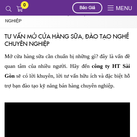
0
Tin tức
Báo Giá
MENU
TƯ VẤN MỞ CỬA HÀNG SỮA, ĐÀO TẠO NGHỀ CHUYÊN
NGHIỆP
TƯ VẤN MỞ CỬA HÀNG SỮA, ĐÀO TẠO NGHỀ
CHUYÊN NGHIỆP
Mở cửa hàng sữa cần chuẩn bị những gì? đây là vấn đề
quan tâm của nhiều người. Hãy đến
công ty HT Sài
Gòn
sẽ có lời khuyên, lời tư vấn hữu ích và đặc biệt hỗ
trợ bạn đào tạo kỹ năng bán hàng chuyên nghiệp.