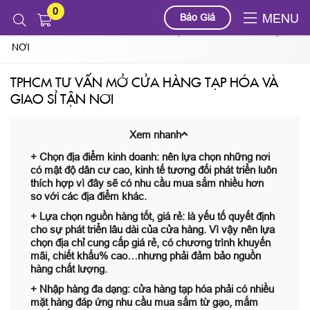
0
Tin tức
Báo Giá
MENU
TPHCM TƯ VẤN MỞ CỬA HÀNG TẠP HÓA VÀ GIAO SỈ TẬN
NƠI
TPHCM TƯ VẤN MỞ CỬA HÀNG TẠP HÓA VÀ
GIAO SỈ TẬN NƠI
Xem nhanh
+ Chọn địa điểm kinh doanh: nên lựa chọn những nơi
có mật độ dân cư cao, kinh tế tương đối phát triển luôn
thích hợp vì đây sẽ có nhu cầu mua sắm nhiều hơn
so với các địa điểm khác.
+ Lựa chọn nguồn hàng tốt, giá rẻ: là yếu tố quyết định
cho sự phát triển lâu dài của cửa hàng. Vì vậy nên lựa
chọn địa chỉ cung cấp giá rẻ, có chương trình khuyến
mãi, chiết khấu% cao…nhưng phải đảm bảo nguồn
hàng chất lượng.
+ Nhập hàng đa dạng: cửa hàng tạp hóa phải có nhiều
mặt hàng đáp ứng nhu cầu mua sắm từ gạo, mắm