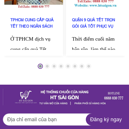
TPHCM CUNG CẤP QUÀ
QUẬN 9 QUÀ TẾT TRỌN
TẾT THEO NGÂN SÁCH
GÓI GIÁ TỐT PHỤC VỤ
DOANH NGHIỆP
TẬN NƠI
Ở TPHCM dịch vụ
Thời điểm cuối năm
cung cấp quà Tết
bận rộn, làm thế nào
theo ngân sách doanh
kịp chuẩn bị những
nghiệp của HT Sài
món quà thật chỉn
Gòn đang được nhiều
chu để gửi tặng
công ty tin chọn mỗi
người thân, bạn bè,
dịp cuối năm. Đến
đối tác? HT Sài Gòn
với HT Sài Gòn
mang đến dịch vụ
Đăng ký ngay
doanh nghiệp có thể
quận 9 quà Tết trọn