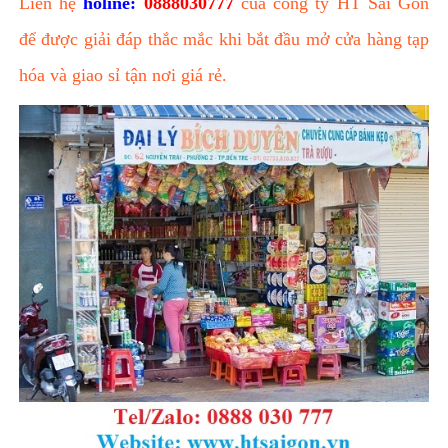
Liên hệ
holine:
0888030777
của công ty HT Sài Gòn
để được giải đáp thắc mắc khi bắt đầu mở cửa hàng tạp
hóa và giao sỉ tận nơi giá rẻ.