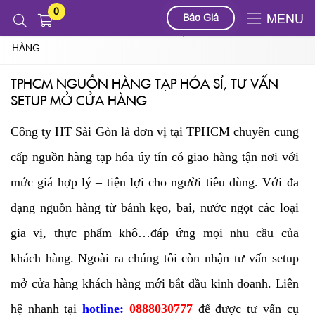
0
Tin tức
Báo Giá
MENU
TPHCM NGUỒN HÀNG TẠP HÓA SỈ, TƯ VẤN SETUP MỞ CỬA
HÀNG
TPHCM NGUỒN HÀNG TẠP HÓA SỈ, TƯ VẤN
SETUP MỞ CỬA HÀNG
Công ty HT Sài Gòn là đơn vị tại TPHCM chuyên cung
cấp nguồn hàng tạp hóa úy tín có giao hàng tận nơi với
mức giá hợp lý – tiện lợi cho người tiêu dùng. Với đa
dạng nguồn hàng từ bánh kẹo, bai, nước ngọt các loại
gia vị, thực phẩm khô…đáp ứng mọi nhu cầu của
khách hàng. Ngoài ra chúng tôi còn nhận tư vấn setup
mở cửa hàng khách hàng mới bắt đầu kinh doanh. Liên
hệ nhanh tại
hotline:
0888030777
để được tư vấn cụ