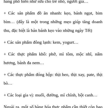
hàng phổ biến như sữa cho trẻ nhỏ, người già…
+ Các sản phẩm đồ ăn nhanh: kẹo, bánh ngọt, bim
bim… (đây là một trong những mẹo giúp tăng doanh
thu, đặc biệt là bán bánh kẹo vào những ngày Tết)
+ Các sản phẩm đông lạnh: kem, yogurt…
+ Các thực phẩm khô: phở, mì tôm, mộc nhĩ, nấm
hương, bánh đa nem…
+ Các thực phẩm đóng hộp: thịt heo, thịt xay, pate, thịt
bò…
+ Các loại gia vị: muối, đường, mì chính, bột canh…
Ngoài ra, một số hàng hóa thực phẩm cần thiết còn bao