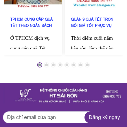
TPHCM CUNG CẤP QUÀ
QUẬN 9 QUÀ TẾT TRỌN
TẾT THEO NGÂN SÁCH
GÓI GIÁ TỐT PHỤC VỤ
DOANH NGHIỆP
TẬN NƠI
Ở TPHCM dịch vụ
Thời điểm cuối năm
cung cấp quà Tết
bận rộn, làm thế nào
theo ngân sách doanh
kịp chuẩn bị những
nghiệp của HT Sài
món quà thật chỉn
Gòn đang được nhiều
chu để gửi tặng
công ty tin chọn mỗi
người thân, bạn bè,
dịp cuối năm. Đến
đối tác? HT Sài Gòn
với HT Sài Gòn
mang đến dịch vụ
Đăng ký ngay
doanh nghiệp có thể
quận 9 quà Tết trọn