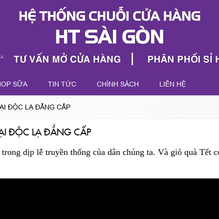
HOP SỮA
TIN TỨC
CHÍNH SÁCH
LIÊN HỆ
I ĐỘC LẠ ĐẲNG CẤP
ẠI ĐỘC LẠ ĐẲNG CẤP
 trong dịp lễ truyền thống của dân chúng ta. Và giỏ quà Tết 