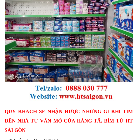
QUÝ KHÁCH SẼ NHẬN ĐƯỢC NHỮNG GÌ KHI TÌM
ĐẾN NHÀ TƯ VẤN MỞ CỬA HÀNG TÃ, BỈM TỪ HT
SÀI GÒN