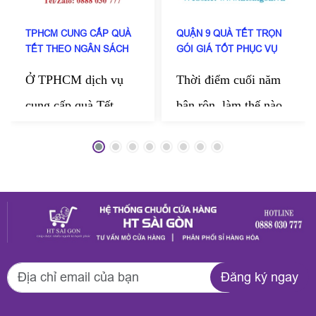
TPHCM CUNG CẤP QUÀ
QUẬN 9 QUÀ TẾT TRỌN
TẾT THEO NGÂN SÁCH
GÓI GIÁ TỐT PHỤC VỤ
DOANH NGHIỆP
TẬN NƠI
Ở TPHCM dịch vụ
Thời điểm cuối năm
cung cấp quà Tết
bận rộn, làm thế nào
theo ngân sách doanh
kịp chuẩn bị những
nghiệp của HT Sài
món quà thật chỉn
Gòn đang được nhiều
chu để gửi tặng
công ty tin chọn mỗi
người thân, bạn bè,
dịp cuối năm. Đến
đối tác? HT Sài Gòn
với HT Sài Gòn
mang đến dịch vụ
Đăng ký ngay
doanh nghiệp có thể
quận 9 quà Tết trọn
đặt trọn gói theo mức
gói giá tốt phục vụ