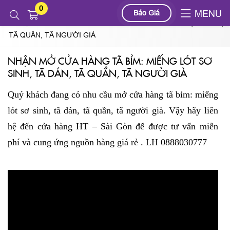
0
Tin tức
Báo Giá
MENU
NHẬN MỞ CỬA HÀNG TÃ BỈM: MIẾNG LÓT SƠ SINH, TÃ DÁN,
TÃ QUẦN, TÃ NGƯỜI GIÀ
NHẬN MỞ CỬA HÀNG TÃ BỈM: MIẾNG LÓT SƠ
SINH, TÃ DÁN, TÃ QUẦN, TÃ NGƯỜI GIÀ
Quý khách đang có nhu cầu mở cửa hàng tã bỉm: miếng
lót sơ sinh, tã dán, tã quần, tã người già. Vậy hãy liên
hệ đến cửa hàng HT – Sài Gòn để được tư vấn miễn
phí và cung ứng nguồn hàng giá rẻ . LH 0888030777