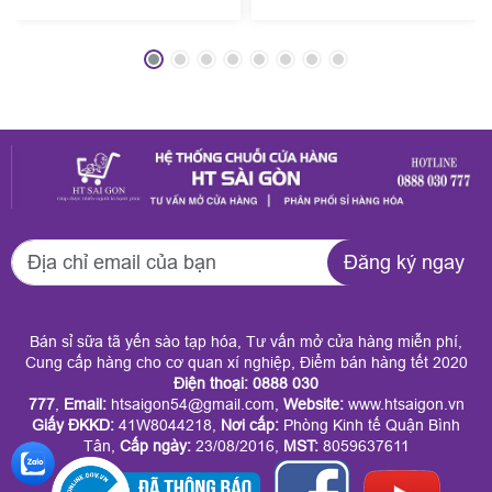
theo ngân sách doanh
kịp chuẩn bị những
nghiệp của HT Sài
món quà thật chỉn
Gòn đang được nhiều
chu để gửi tặng
công ty tin chọn mỗi
người thân, bạn bè,
dịp cuối năm. Đến
đối tác? HT Sài Gòn
với HT Sài Gòn
mang đến dịch vụ
Đăng ký ngay
doanh nghiệp có thể
quận 9 quà Tết trọn
đặt trọn gói theo mức
gói giá tốt phục vụ
Bán sỉ sữa tã yến sào tạp hóa, Tư vấn mở cửa hàng miễn phí,
chi phí mong muốn
tận nơi. Tại đây, quý
Cung cấp hàng cho cơ quan xí nghiệp, Điểm bán hàng tết 2020
Điện thoại: 0888 030
mà vẫn đảm bảo tính
khách dễ dàng chọn
777
,
Email:
htsaigon54@gmail.com,
Website:
www.htsaigon.vn
Giấy ĐKKD
:
41W8044218,
Nơi cấp:
Phòng Kinh tế Quận Bình
sang trọng, đồng bộ
được giỏ quà sang
Tân,
Cấp ngày:
23/08/2016,
MST:
8059637611
và ý nghĩa. Dịch vụ
trọng, ý nghĩa mà