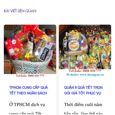
BÀI VIẾT LIÊN QUAN
TPHCM CUNG CẤP QUÀ
QUẬN 9 QUÀ TẾT TRỌN
TẾT THEO NGÂN SÁCH
GÓI GIÁ TỐT PHỤC VỤ
DOANH NGHIỆP
TẬN NƠI
Ở TPHCM dịch vụ
Thời điểm cuối năm
cung cấp quà Tết
bận rộn, làm thế nào