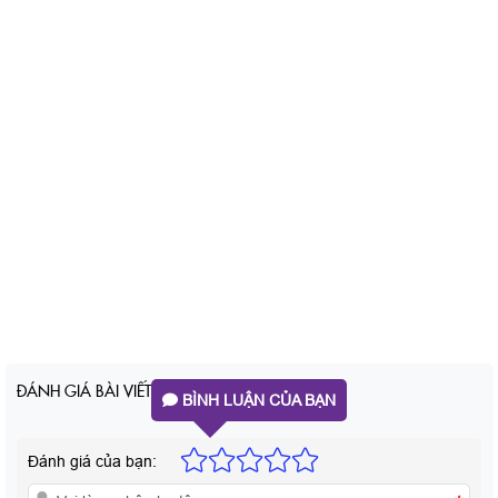
pham/tuyen-npp-si-ban-buon-nuoc-yen-sao-lamgroup.html
https://lamfood.vn/san-pham/nuoc-yen-sao-lamgroup-kids-vi-
dau-lo-70ml.html
https://lamfood.vn/san-pham/nuoc-yen-sao-lamgroup-kids-vi-
vani-lo-70ml.html
https://lamfood.vn/san-pham/nuoc-yen-sao-lamgroup-co-duong-
lo-70ml.html
ĐÁNH GIÁ BÀI VIẾT
BÌNH LUẬN CỦA BẠN
Đánh giá của bạn: