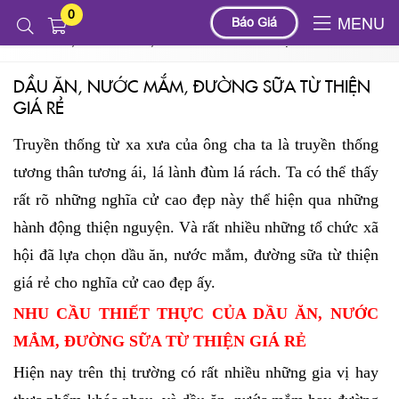
0
Tin tức
Báo Giá
MENU
DẦU ĂN, NƯỚC MẮM, ĐƯỜNG SỮA TỪ THIỆN GIÁ RẺ
DẦU ĂN, NƯỚC MẮM, ĐƯỜNG SỮA TỪ THIỆN
GIÁ RẺ
Truyền thống từ xa xưa của ông cha ta là truyền thống
tương thân tương ái, lá lành đùm lá rách. Ta có thể thấy
rất rõ những nghĩa cử cao đẹp này thể hiện qua những
hành động thiện nguyện. Và rất nhiều những tổ chức xã
hội đã lựa chọn dầu ăn, nước mắm, đường sữa từ thiện
giá rẻ cho nghĩa cử cao đẹp ấy.
NHU CẦU THIẾT THỰC CỦA DẦU ĂN, NƯỚC
MẮM, ĐƯỜNG SỮA TỪ THIỆN GIÁ RẺ
Hiện nay trên thị trường có rất nhiều những gia vị hay