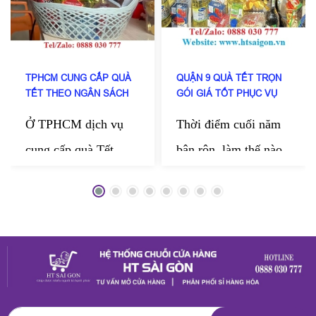
TPHCM CUNG CẤP QUÀ
QUẬN 9 QUÀ TẾT TRỌN
TẾT THEO NGÂN SÁCH
GÓI GIÁ TỐT PHỤC VỤ
DOANH NGHIỆP
TẬN NƠI
Ở TPHCM dịch vụ
Thời điểm cuối năm
cung cấp quà Tết
bận rộn, làm thế nào
theo ngân sách doanh
kịp chuẩn bị những
nghiệp của HT Sài
món quà thật chỉn
Gòn đang được nhiều
chu để gửi tặng
công ty tin chọn mỗi
người thân, bạn bè,
dịp cuối năm. Đến
đối tác? HT Sài Gòn
với HT Sài Gòn
mang đến dịch vụ