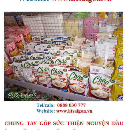
CHUNG TAY GÓP SỨC THIỆN NGUYỆN DẦU