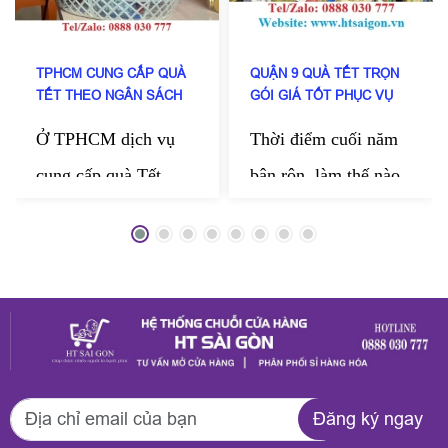
TPHCM CUNG CẤP QUÀ
QUẬN 9 QUÀ TẾT TRỌN
TẾT THEO NGÂN SÁCH
GÓI GIÁ TỐT PHỤC VỤ
DOANH NGHIỆP
TẬN NƠI
Ở TPHCM dịch vụ
Thời điểm cuối năm
cung cấp quà Tết
bận rộn, làm thế nào
theo ngân sách doanh
kịp chuẩn bị những
nghiệp của HT Sài
món quà thật chỉn
Gòn đang được nhiều
chu để gửi tặng
công ty tin chọn mỗi
người thân, bạn bè,
dịp cuối năm. Đến
đối tác? HT Sài Gòn
với HT Sài Gòn
mang đến dịch vụ
Đăng ký ngay
doanh nghiệp có thể
quận 9 quà Tết trọn