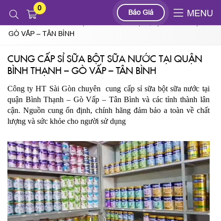
0
Tin tức
Báo Giá
MENU
CUNG CẤP SỈ SỮA BỘT SỮA NƯỚC TẠI QUẬN BÌNH THẠNH –
GÒ VẤP – TÂN BÌNH
CUNG CẤP SỈ SỮA BỘT SỮA NƯỚC TẠI QUẬN
BÌNH THẠNH – GÒ VẤP – TÂN BÌNH
Công ty HT Sài Gòn chuyên cung cấp sỉ sữa bột sữa nước tại
quận Bình Thạnh – Gò Vấp – Tân Bình và các tỉnh thành lân
cận. Nguồn cung ổn định, chính hãng đảm bảo a toàn về chất
lượng và sức khỏe cho người sử dụng