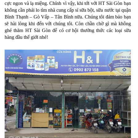
cực ngon và lạ miệng. Chính vì vậy, khi tới với HT Sài Gòn bạn
không cần phải lo tìm nhà cung cấp sỉ sữa bột, sữa nước tại quận
Bình Thạnh – Gò Vấp – Tân Bình nữa. Chúng tôi đảm bảo bạn
sẽ hài lòng khi đến với chúng tôi. Còn chần chờ gì mà không
ghé thăm HT Sài Gòn để có cơ hội thưởng thức các loại sữa
hàng đầu thế giới nhé!