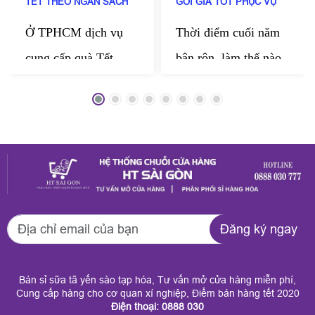
TẾT THEO NGÂN SÁCH
GÓI GIÁ TỐT PHỤC VỤ
DOANH NGHIỆP
TẬN NƠI
Ở TPHCM dịch vụ
Thời điểm cuối năm
cung cấp quà Tết
bận rộn, làm thế nào
theo ngân sách doanh
kịp chuẩn bị những
nghiệp của HT Sài
món quà thật chỉn
Gòn đang được nhiều
chu để gửi tặng
công ty tin chọn mỗi
người thân, bạn bè,
dịp cuối năm. Đến
đối tác? HT Sài Gòn
với HT Sài Gòn
mang đến dịch vụ
Đăng ký ngay
doanh nghiệp có thể
quận 9 quà Tết trọn
đặt trọn gói theo mức
gói giá tốt phục vụ
Bán sỉ sữa tã yến sào tạp hóa, Tư vấn mở cửa hàng miễn phí,
chi phí mong muốn
tận nơi. Tại đây, quý
Cung cấp hàng cho cơ quan xí nghiệp, Điểm bán hàng tết 2020
Điện thoại: 0888 030
mà vẫn đảm bảo tính
khách dễ dàng chọn