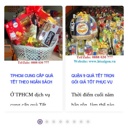
TPHCM CUNG CẤP QUÀ
QUẬN 9 QUÀ TẾT TRỌN
TẾT THEO NGÂN SÁCH
GÓI GIÁ TỐT PHỤC VỤ
DOANH NGHIỆP
TẬN NƠI
Ở TPHCM dịch vụ
Thời điểm cuối năm
cung cấp quà Tết
bận rộn, làm thế nào
theo ngân sách doanh
kịp chuẩn bị những
nghiệp của HT Sài
món quà thật chỉn