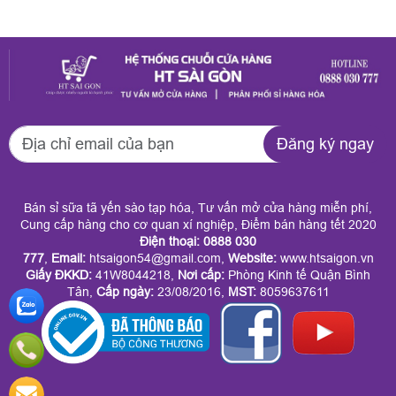
Gòn đang được nhiều
chu để gửi tặng
công ty tin chọn mỗi
người thân, bạn bè,
dịp cuối năm. Đến
đối tác? HT Sài Gòn
với HT Sài Gòn
mang đến dịch vụ
Đăng ký ngay
doanh nghiệp có thể
quận 9 quà Tết trọn
đặt trọn gói theo mức
gói giá tốt phục vụ
Bán sỉ sữa tã yến sào tạp hóa, Tư vấn mở cửa hàng miễn phí,
chi phí mong muốn
tận nơi. Tại đây, quý
Cung cấp hàng cho cơ quan xí nghiệp, Điểm bán hàng tết 2020
Điện thoại: 0888 030
mà vẫn đảm bảo tính
khách dễ dàng chọn
777
,
Email:
htsaigon54@gmail.com,
Website:
www.htsaigon.vn
Giấy ĐKKD
:
41W8044218,
Nơi cấp:
Phòng Kinh tế Quận Bình
sang trọng, đồng bộ
được giỏ quà sang
Tân,
Cấp ngày:
23/08/2016,
MST:
8059637611
và ý nghĩa. Dịch vụ
trọng, ý nghĩa mà
này không chỉ giúp
không cần tốn công
tiết kiệm ngân sách
đi lại hay sắp xếp