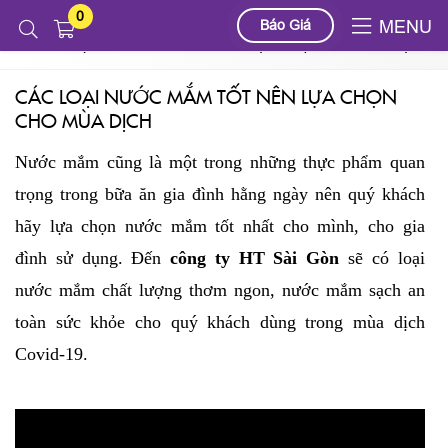
0
Tin tức
Báo Giá
MENU
CÁC LOẠI NƯỚC MẮM TỐT NÊN LỰA CHỌN CHO MÙA DỊCH
CÁC LOẠI NƯỚC MẮM TỐT NÊN LỰA CHỌN
CHO MÙA DỊCH
Nước mắm cũng là một trong những thực phẩm quan
trọng trong bữa ăn gia đình hằng ngày nên quý khách
hãy lựa chọn nước mắm tốt nhất cho mình, cho gia
đình sử dụng. Đến
công ty HT Sài Gòn
sẽ có loại
nước mắm chất lượng thơm ngon, nước mắm sạch an
toàn sức khỏe cho quý khách dùng trong mùa dịch
Covid-19.